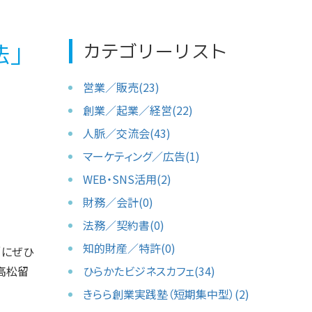
カテゴリーリスト
法」
営業／販売(23)
創業／起業／経営(22)
人脈／交流会(43)
マーケティング／広告(1)
WEB・SNS活用(2)
財務／会計(0)
法務／契約書(0)
知的財産／特許(0)
"にぜひ
高松留
ひらかたビジネスカフェ(34)
きらら創業実践塾（短期集中型）(2)