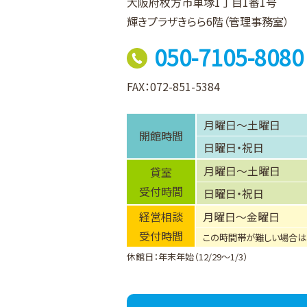
大阪府枚方市車塚1丁目1番1号
輝きプラザきらら6階（管理事務室）
050-7105-8080
FAX：072-851-5384
月曜日～土曜日
開館時間
日曜日・祝日
月曜日～土曜日
貸室
受付時間
日曜日・祝日
経営相談
月曜日～金曜日
受付時間
この時間帯が難しい場合は
休館日：年末年始（12/29～1/3）