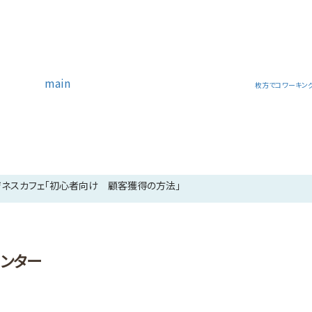
main
枚方でコワーキング
ジネスカフェ「初心者向け 顧客獲得の方法」
ンター