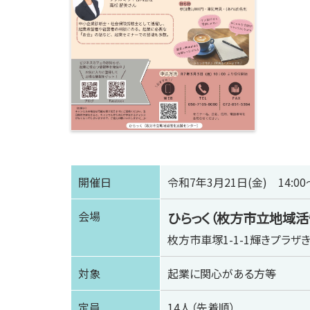
開催日
令和7年3月21日(金) 14:00～
会場
ひらっく（枚方市立地域活
枚方市車塚1-1-1輝きプラザ
対象
起業に関心がある方等
定員
14人（先着順）