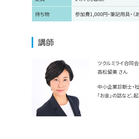
持ち物
参加費1,000円・
筆記用具・（
講師
ツクルミライ合同会
高松留美 さん
中小企業診断士・
「お金」の話など、