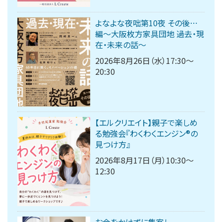
よなよな夜咄第10夜 その後⋯
編〜大阪枚方家具団地 過去・現
在・未来の話〜
2026年8月26日（水）17:30～
20:30
【エルクリエイト】親子で楽しめ
る勉強会『わくわくエンジン®︎の
見つけ方』
2026年8月17日（月）10:30～
12:30
お金をかけずに集客し、