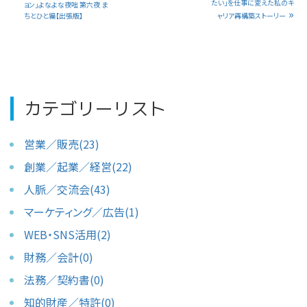
たい」を仕事に変えた私のキ
ョン」よなよな夜咄 第六夜 ま
»
ちとひと編【出張版】
ャリア再構築ストーリー
カテゴリーリスト
営業／販売(23)
創業／起業／経営(22)
人脈／交流会(43)
マーケティング／広告(1)
WEB・SNS活用(2)
財務／会計(0)
法務／契約書(0)
知的財産／特許(0)