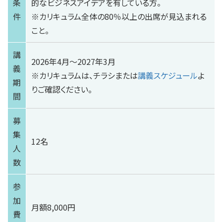
条
的なビジネスアイデアを有している方。
件
※カリキュラム全体の80％以上の出席が見込まれる
こと。
講
2026年4月～2027年3月
義
※カリキュラムは、チラシまたは
講義スケジュール
よ
期
りご確認ください。
間
募
集
12名
人
数
参
加
月額8,000円
費