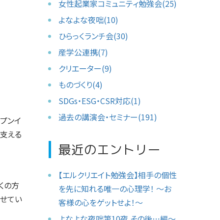
女性起業家コミュニティ勉強会(25)
よなよな夜咄(10)
ひらっくランチ会(30)
産学公連携(7)
クリエーター(9)
ものづくり(4)
SDGs・ESG・CSR対応(1)
過去の講演会・セミナー(191)
ープンイ
を支える
最近のエントリー
【エルクリエイト勉強会】相手の個性
多くの方
を先に知れる唯一の心理学！ 〜お
せてい
客様の心をゲットせよ！〜
よなよな夜咄第10夜 その後⋯編〜