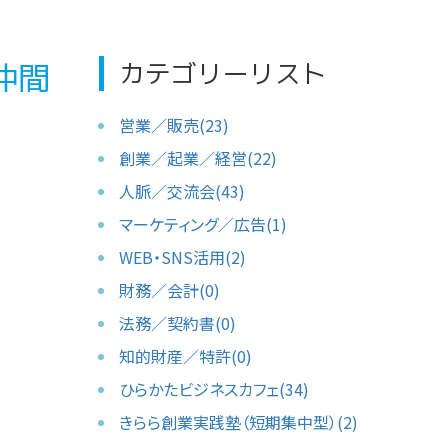
カテゴリーリスト
仲間
営業／販売(23)
創業／起業／経営(22)
人脈／交流会(43)
マーケティング／広告(1)
WEB・SNS活用(2)
財務／会計(0)
法務／契約書(0)
知的財産／特許(0)
ひらかたビジネスカフェ(34)
きらら創業実践塾（短期集中型）(2)