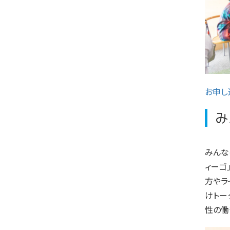
お申し
み
みんな
ィーゴ
方やラ
けトー
性の働