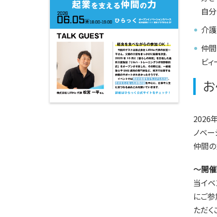
自分
介護
仲間
ビィ
お
2026
ノベー
仲間の
〜開催
当イベ
にご参
ただく