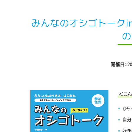
みんなのオシゴトークin
の
開催日：20
＜こん
ひら
自分
好き