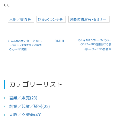
い。
人脈／交流会
ひらっくランチ会
過去の講演会・セミナー
«
main
みんなのオシゴトークinひらっ
みんなのオシゴトークinひら
くVol.7〜SNS運用代行の裏
っくVol.6〜起業を支える仲間
»
の力〜 6/5開催
側トーク〜 7/15開催
カテゴリーリスト
営業／販売(23)
創業／起業／経営(22)
人脈／交流会(43)