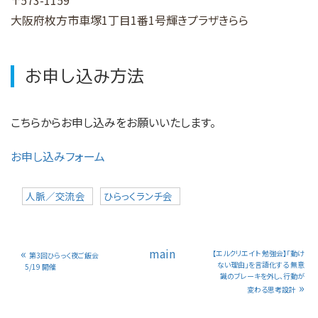
〒573-1159
大阪府枚方市車塚1丁目1番1号
輝きプラザきらら
お申し込み方法
こちらからお申し込みをお願いいたします。
お申し込みフォーム
人脈／交流会
ひらっくランチ会
«
main
【エルクリエイト 勉強会】「動け
第3回ひらっく夜ご飯会
ない理由」を言語化する 無意
5/19 開催
識のブレーキを外し、行動が
»
変わる思考設計