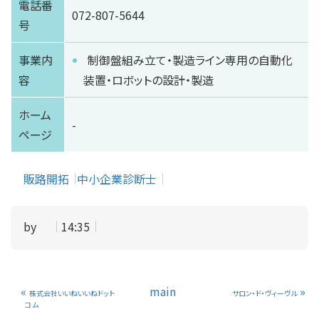
電話番
072-807-5644
号
事業内
制御盤組み立て・製造ライン専用の自動化
容
装置・ロボットの設計・製造
ホーム
-
ページ
販路開拓
中小企業診断士
by
14:35
«
main
»
株式会社いいねいいねドット
サロン・ド・ヴィーヴル
コム